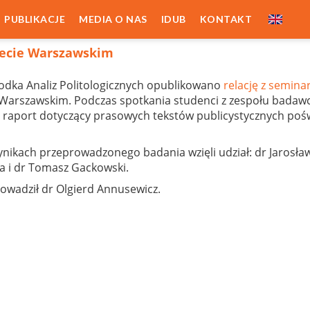
PUBLIKACJE
MEDIA O NAS
IDUB
KONTAKT
tecie Warszawskim
odka Analiz Politologicznych opublikowano
relację z semin
 Warszawskim. Podczas spotkania studenci z zespołu bad
 raport dotyczący prasowych tekstów publicystycznych poś
ynikach przeprowadzonego badania wzięli udział: dr Jarosł
ka i dr Tomasz Gackowski.
wadził dr Olgierd Annusewicz.