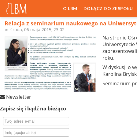
O LBM
DOŁĄCZ DO ZESPOŁU
Relacja z seminarium naukowego na Uniwersy
środa, 06 maja 2015, 23:02
📅
Na stronie Ośr
Uniwersytecie
zaprezentowali
roku.
W dyskusji o w
Karolina Bryls
Seminarium pro
Newsletter
Zapisz się i bądź na bieżąco