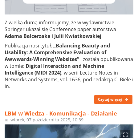
Z wielką dumą informujemy, że w wydawnictwie
Springer ukazał się Conference paper autorstwa
Adama Balcerzaka
i
Julii
Kwiatkowskiej
!
Publikacja nosi tytuł:
„Balancing Beauty and
Usability: A Comprehensive Evaluation of
Awwwards-Winning Websites”
i została opublikowana
w tomie:
Digital Interaction and Machine
Intelligence (MIDI 2024)
, w serii Lecture Notes in
Networks and Systems, vol. 1636, pod redakcją C. Biele i
in.
Czytaj więcej
LBM w Wiedza - Komunikacja - Działanie
wtorek, 07 października 2025, 10:39
📅
⛶