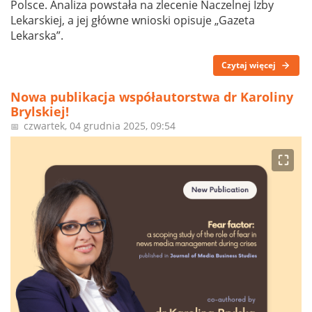
Polsce. Analiza powstała na zlecenie Naczelnej Izby
Lekarskiej, a jej główne wnioski opisuje „Gazeta
Lekarska”.
Czytaj więcej
Nowa publikacja współautorstwa dr Karoliny
Brylskiej!
czwartek, 04 grudnia 2025, 09:54
📅
⛶