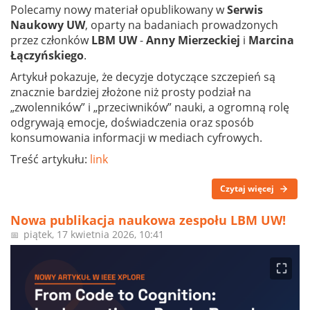
Polecamy nowy materiał opublikowany w
Serwis
Naukowy UW
, oparty na badaniach prowadzonych
przez członków
LBM UW
-
Anny Mierzeckiej
i
Marcina
Łączyńskiego
.
Artykuł pokazuje, że decyzje dotyczące szczepień są
znacznie bardziej złożone niż prosty podział na
„zwolenników” i „przeciwników” nauki, a ogromną rolę
odgrywają emocje, doświadczenia oraz sposób
konsumowania informacji w mediach cyfrowych.
Treść artykułu:
link
Czytaj więcej
Nowa publikacja naukowa zespołu LBM UW!
piątek, 17 kwietnia 2026, 10:41
📅
⛶