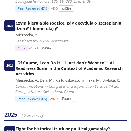
Ecological Indicators, 186, 114820. Elsevier BV
Peer-Reviewed (EN)
DOI
Cite
Czym kierują się rodzice, gdy decydują o szczepieniu
2026
dzieci? I komu ufają?
Mierzecka, A
Serwis Naukowy UW. Warszawa
Other
Link
Cite
“Of Course, I can Do It – I Just don’t Want to!”: AI
2026
Readiness Scale in the Context of Academic Research
Activities
Mierzecka, A., Deja, M., Kisilowska-Szurmińska, M., Brylska, K.
Communications in Computer and Information Science, 14-26.
Springer Nature Switzerland, Cham
Peer-Reviewed (EN)
DOI
Cite
2025
10 publikacji
Fight for historical truth or political gameplay?