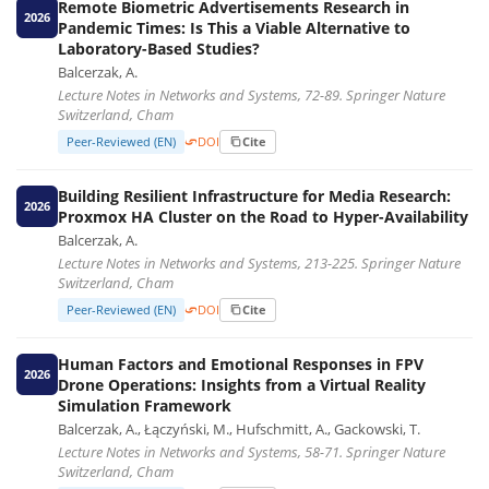
Remote Biometric Advertisements Research in
2026
Pandemic Times: Is This a Viable Alternative to
Laboratory-Based Studies?
Balcerzak, A.
Lecture Notes in Networks and Systems, 72-89. Springer Nature
Switzerland, Cham
Peer-Reviewed (EN)
DOI
Cite
Building Resilient Infrastructure for Media Research:
2026
Proxmox HA Cluster on the Road to Hyper-Availability
Balcerzak, A.
Lecture Notes in Networks and Systems, 213-225. Springer Nature
Switzerland, Cham
Peer-Reviewed (EN)
DOI
Cite
Human Factors and Emotional Responses in FPV
2026
Drone Operations: Insights from a Virtual Reality
Simulation Framework
Balcerzak, A., Łączyński, M., Hufschmitt, A., Gackowski, T.
Lecture Notes in Networks and Systems, 58-71. Springer Nature
Switzerland, Cham