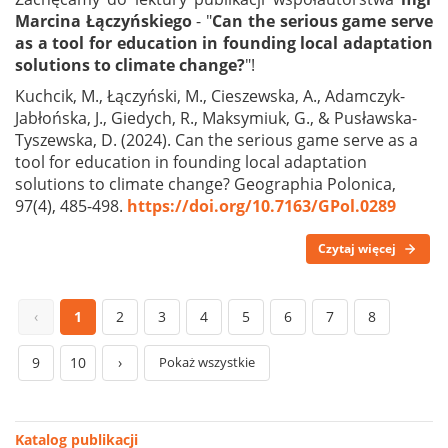
Marcina Łączyńskiego
- "
Can the serious game serve
as a tool for education in founding local adaptation
solutions to climate change?
"!
Kuchcik, M., Łączyński, M., Cieszewska, A., Adamczyk-
Jabłońska, J., Giedych, R., Maksymiuk, G., & Pusławska-
Tyszewska, D. (2024). Can the serious game serve as a
tool for education in founding local adaptation
solutions to climate change? Geographia Polonica,
97(4), 485-498.
https://doi.org/10.7163/GPol.0289
Czytaj więcej
‹
1
2
3
4
5
6
7
8
9
10
›
Pokaż wszystkie
Katalog publikacji