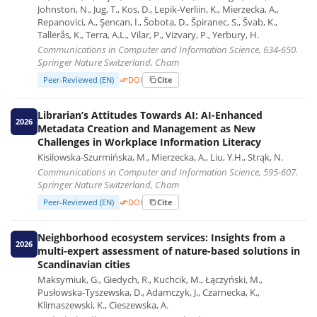
Johnston, N., Jug, T., Kos, D., Lepik-Verliin, K., Mierzecka, A.,
Repanovici, A., Şencan, İ., Šobota, D., Špiranec, S., Švab, K.,
Tallerås, K., Terra, A.L., Vilar, P., Vizvary, P., Yerbury, H.
Communications in Computer and Information Science, 634-650.
Springer Nature Switzerland, Cham
Peer-Reviewed (EN)
DOI
Cite
Librarian’s Attitudes Towards AI: AI-Enhanced
2026
Metadata Creation and Management as New
Challenges in Workplace Information Literacy
Kisilowska-Szurmińska, M., Mierzecka, A., Liu, Y.H., Strąk, N.
Communications in Computer and Information Science, 595-607.
Springer Nature Switzerland, Cham
Peer-Reviewed (EN)
DOI
Cite
Neighborhood ecosystem services: Insights from a
2026
multi-expert assessment of nature-based solutions in
Scandinavian cities
Maksymiuk, G., Giedych, R., Kuchcik, M., Łączyński, M.,
Pusłowska-Tyszewska, D., Adamczyk, J., Czarnecka, K.,
Klimaszewski, K., Cieszewska, A.