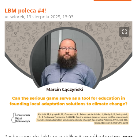
LBM poleca #4!
wtorek, 19 sierpnia 2025, 13:03
📅
⛶
Zachęcamy do lektury publikacji współautorstwa
mgr