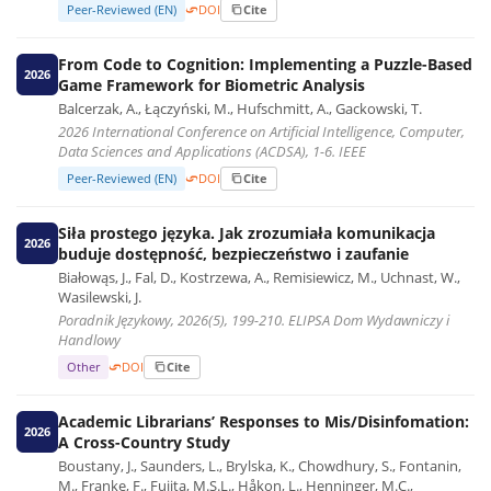
Peer-Reviewed (EN)
DOI
Cite
From Code to Cognition: Implementing a Puzzle-Based
2026
Game Framework for Biometric Analysis
Balcerzak, A., Łączyński, M., Hufschmitt, A., Gackowski, T.
2026 International Conference on Artificial Intelligence, Computer,
Data Sciences and Applications (ACDSA), 1-6. IEEE
Peer-Reviewed (EN)
DOI
Cite
Siła prostego języka. Jak zrozumiała komunikacja
2026
buduje dostępność, bezpieczeństwo i zaufanie
Białowąs, J., Fal, D., Kostrzewa, A., Remisiewicz, M., Uchnast, W.,
Wasilewski, J.
Poradnik Językowy, 2026(5), 199-210. ELIPSA Dom Wydawniczy i
Handlowy
Other
DOI
Cite
Academic Librarians’ Responses to Mis/Disinfomation:
2026
A Cross-Country Study
Boustany, J., Saunders, L., Brylska, K., Chowdhury, S., Fontanin,
M., Franke, F., Fujita, M.S.L., Håkon, L., Henninger, M.C.,