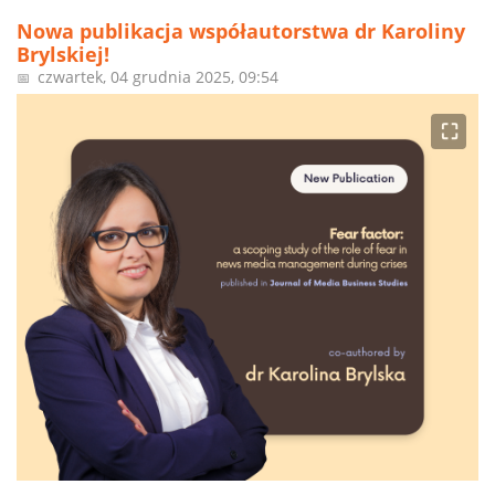
Nowa publikacja współautorstwa dr Karoliny
Brylskiej!
czwartek, 04 grudnia 2025, 09:54
📅
⛶