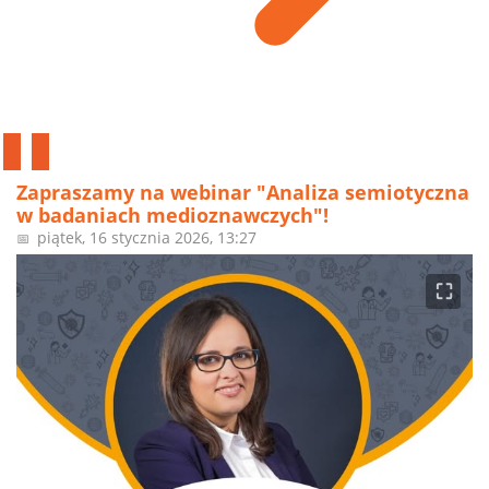
Zapraszamy na webinar "Analiza semiotyczna
w badaniach medioznawczych"!
piątek, 16 stycznia 2026, 13:27
📅
⛶