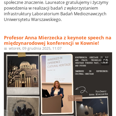
społeczne znaczenie. Laureatce gratulujemy i życzymy
powodzenia w realizacji badań z wykorzystaniem
infrastruktury Laboratorium Badań Medioznawczych
Uniwersytetu Warszawskiego.
Profesor Anna Mierzecka z keynote speech na
międzynarodowej konferencji w Kownie!
wtorek, 09 grudnia 2025, 11:07
📅
⛶